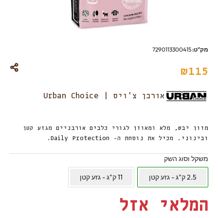
מק"ט:
7290113300415
₪
115
אורבן צ'ויס | Urban Choice
מזון יבש, מלא ומאוזן לגורי כלבים אורבניים מגזע קטן
ובינוני. מכיל את נוסחת ה- Daily Protection.
משקל וסוג השק
2.5 ק"ג - גזע קטן
11 ק"ג - גזע קטן
המלאי אזל