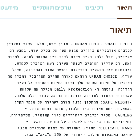
תיאור
רכיבים
ערכים תזונתיים
מידע נו
תיאור
URBAN CHOICE SMALL BREED – מזון יבש, מלא, עשיר ומאוזן
לכלבים אורבניים בוגרים מגזע קטן על בסיס עוף. בטבע הם
ציידים, אבל כלבי העיר צדים לרוב בין המיטה לספה. למרות
זאת, הם עדיין חשופים לנזקי העיר: רעש המוביל לסטרס,
זיהומים אשר פוגעים בבריאות ומראה העור והפרווה, משקל
עודף… URBAN CHOICE מותאם לאורח החיים האורבני ומבין את
הצרכים של חיית המחמד שלך בקצב החיים המסחרר של העיר
הגדולה. נוסחת ה- Daily Protection מכילה את שלושת
עקרונות היסוד לתזונה אורבנית בריאה עבור הכלב שלכם.
•SAFE WEIGHT: המתכון שלנו תורם לשמירה על משקל תקין
באמצעות יחס מאוזן בין חלבון, שומן ופחמימות. •
CALMING: מכיל רכיבים ייחודיים כגון קמומיל, פסיפלורה,
וחיידקים פרו-ביוטיים לשמירה על תחושת הרוגע. •
DELICATE PAWS: מסייע בשמירה על כפות הרגליים מפני
שחיקה באמצעות שילוב ייחודי של 150 מ”ג/ק”ג אבץ.