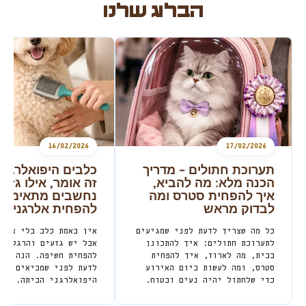
הבלוג שלנו
16/02/2026
17/02/2026
תערוכת חתולים – מדריך
כלבים היפואלרגניי
הכנה מלא: מה להביא,
זה אומר, אילו גזעי
איך להפחית סטרס ומה
נחשבים מתאימים 
לבדוק מראש
להפחית אלרגנים 
כל מה שצריך לדעת לפני שמגיעים
אין באמת כלב בלי אלרג
לתערוכת חתולים: איך להתכונן
אבל יש גזעים והרגלים 
בבית, מה לארוז, איך להפחית
להפחית חשיפה. הנה כל 
סטרס, ומה לעשות ביום האירוע
לדעת לפני שמביאים כלב
כדי שלחתול יהיה נעים ובטוח.
היפואלרגני הביתה.