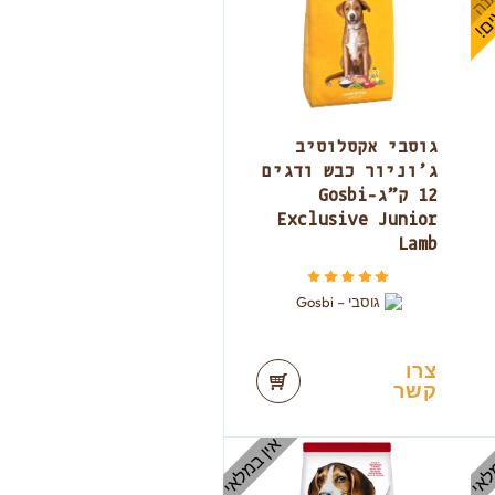
גוסבי אקסלוסיב
ג’וניור כבש ודגים
12 ק”ג-Gosbi
Exclusive Junior
Lamb
דורג
מתוך 5
5.00
צרו
קשר
לאי
אין במלאי