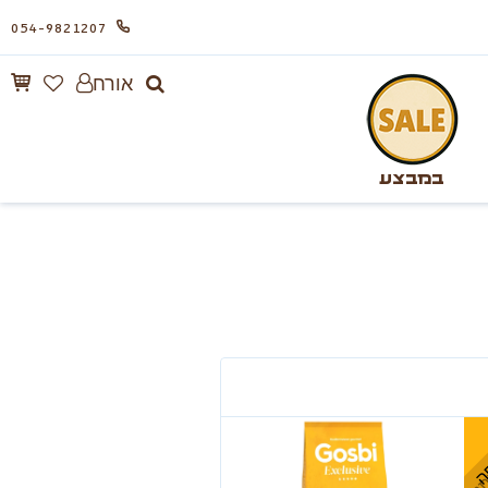
054-9821207
אורח
במבצע