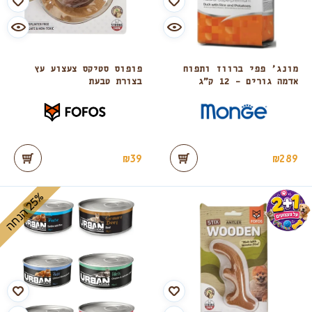
מונג’ פפי ברווז ותפוח
פופוס סטיקס צעצוע עץ
אדמה גורים – 12 ק”ג
בצורת טבעת
₪
39
₪
289
%
ה
2
5
ה
נ
ח