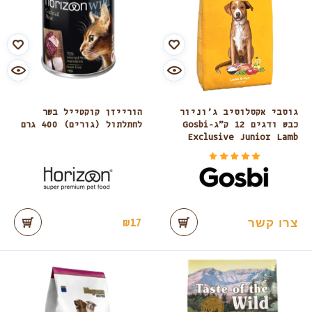
גוסבי אקסלוסיב ג’וניור
הורייזן קוקטייל בשר
כבש ודגים 12 ק”ג-Gosbi
לחתלתול (גורים) 400 גרם
Exclusive Junior Lamb
דורג
מתוך 5
5.00
צרו קשר
₪
17