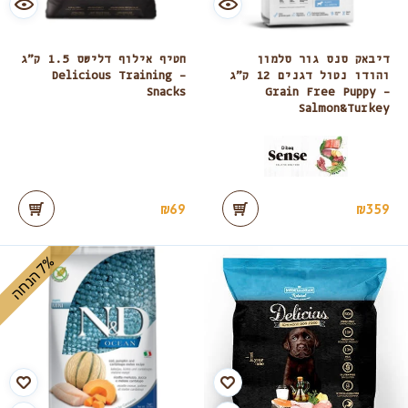
דיבאק סנס גור סלמון
חטיף אילוף דלישס 1.5 ק”ג
והודו נטול דגנים 12 ק”ג
– Delicious Training
Snacks
– Grain Free Puppy
Salmon&turkey
₪
69
₪
359
%
ה
7
ה
נ
ח