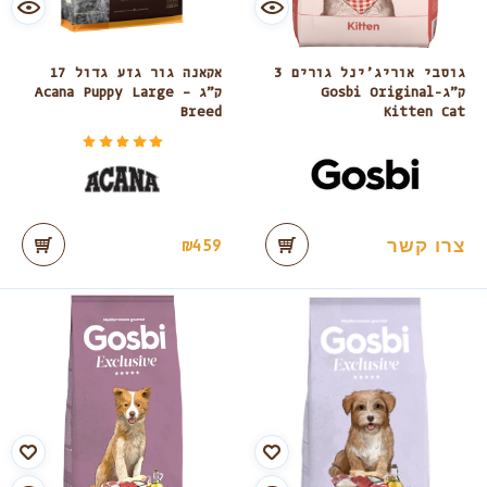
גוסבי אוריג’ינל גורים 3
אקאנה גור גזע גדול 17
ק”ג-Gosbi Original
ק”ג – Acana Puppy Large
Breed
Kitten Cat
דורג
מתוך 5
5.00
צרו קשר
₪
459