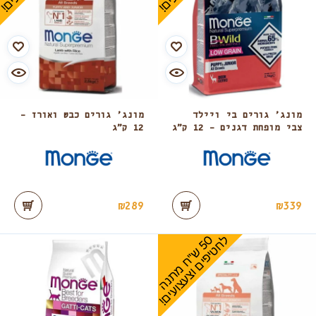
מונג’ גורים בי ויילד
מונג’ גורים כבש ואורז –
צבי מופחת דגנים – 12 ק”ג
12 ק”ג
₪
289
₪
339
0
ל
!
5
ש
"
ח
מ
ת
נ
ה
ח
ט
י
פ
י
ם
ו
צ
ע
צ
ו
ע
י
ם