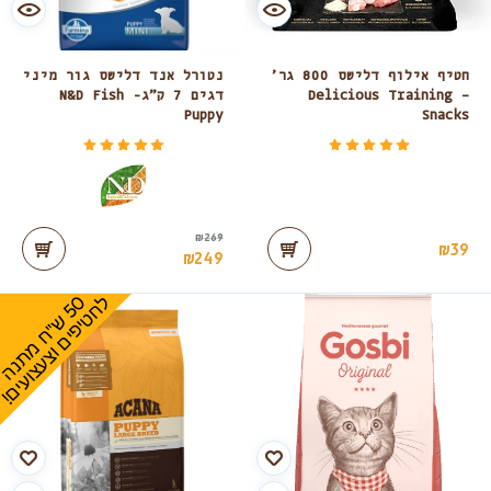
חטיף אילוף דלישס 800 גר’
נטורל אנד דלישס גור מיני
– Delicious Training
דגים 7 ק”ג- N&D Fish
Puppy
Snacks
דורג
מתוך 5
דורג
מתוך 5
5.00
5.00
₪
269
₪
39
₪
249
0
ל
!
5
ש
"
ח
מ
ת
נ
ה
ח
ט
י
פ
י
ם
ו
צ
ע
צ
ו
ע
י
ם