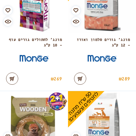
מונג’ גורים סלמון ואורז
מונג’ לחתולים גורים עוף
– 12 ק”ג
– 10 ק”ג
₪
269
₪
289
0
ל
!
5
ש
"
ח
מ
ת
נ
ה
ח
ט
י
פ
י
ם
ו
צ
ע
צ
ו
ע
י
ם