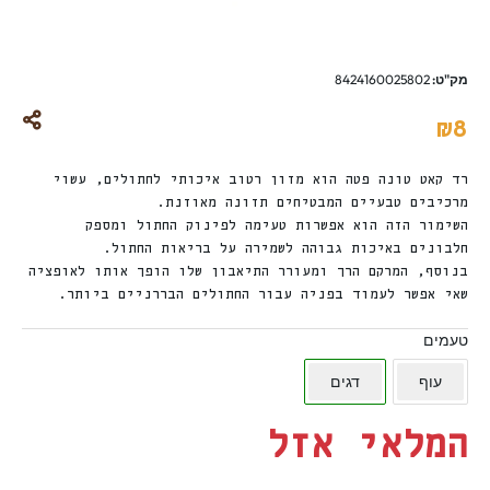
מק"ט:
8424160025802
₪
8
רד קאט טונה פטה הוא מזון רטוב איכותי לחתולים, עשוי
מרכיבים טבעיים המבטיחים תזונה מאוזנת.
השימור הזה הוא אפשרות טעימה לפינוק החתול ומספק
חלבונים באיכות גבוהה לשמירה על בריאות החתול.
בנוסף, המרקם הרך ומעורר התיאבון שלו הופך אותו לאופציה
שאי אפשר לעמוד בפניה עבור החתולים הבררניים ביותר.
טעמים
עוף
דגים
המלאי אזל