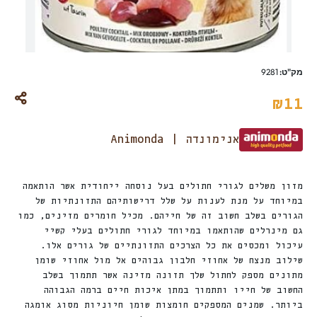
מק"ט:
9281
₪
11
אנימונדה | Animonda
מזון משלים לגורי חתולים בעל נוסחה ייחודית אשר הותאמה
במיוחד על מנת לענות על שלל דרישותיהם התזונתיות של
הגורים בשלב חשוב זה של חייהם. מכיל חומרים מזינים, כמו
גם מינרלים שהותאמו במיוחד לגורי חתולים בעלי קשיי
עיכול ומכסים את כל הצרכים התזונתיים של גורים אלו.
שילוב מנצח של אחוזי חלבון גבוהים אל מול אחוזי שומן
מתונים מספק לחתול שלך תזונה מזינה אשר תתמוך בשלב
החשוב של חייו ותתמוך במתן איכות חיים ברמה הגבוהה
ביותר. שמנים המספקים חומצות שומן חיוניות מסוג אומגה