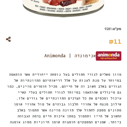
מק"ט:
9281
₪
11
אנימונדה | Animonda
מזון משלים לגורי חתולים בעל נוסחה ייחודית אשר הותאמה
במיוחד על מנת לענות על שלל דרישותיהם התזונתיות של
הגורים בשלב חשוב זה של חייהם. מכיל חומרים מזינים, כמו
גם מינרלים שהותאמו במיוחד לגורי חתולים בעלי קשיי
עיכול ומכסים את כל הצרכים התזונתיים של גורים אלו.
שילוב מנצח של אחוזי חלבון גבוהים אל מול אחוזי שומן
מתונים מספק לחתול שלך תזונה מזינה אשר תתמוך בשלב
החשוב של חייו ותתמוך במתן איכות חיים ברמה הגבוהה
ביותר. שמנים המספקים חומצות שומן חיוניות מסוג אומגה