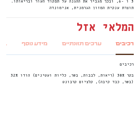
3 ו -6, ובכך מגביר את ההגנה על תפקוד העור ובריאותו.
תוצרת ענקית המזון הגרמנית, אנימונדה
המלאי אזל
רכיבים
ערכים תזונתיים
מידע נוסף
ביקו
רכיבים
בקר 38% (ריאות, לבבות, בשר, כליות ועטינים) הודו 32%
(בשר, כבד קיבה), קלציום קרבונט