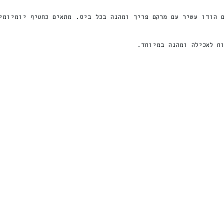
ם הודו עשיר עם מרקם פריך ומהנה בכל ביס. מתאים כחטיף יומיומי
וח לאכילה ומהנה במיוחד.
חדש
%
ה
Sale!
2
2
ה
נ
ח