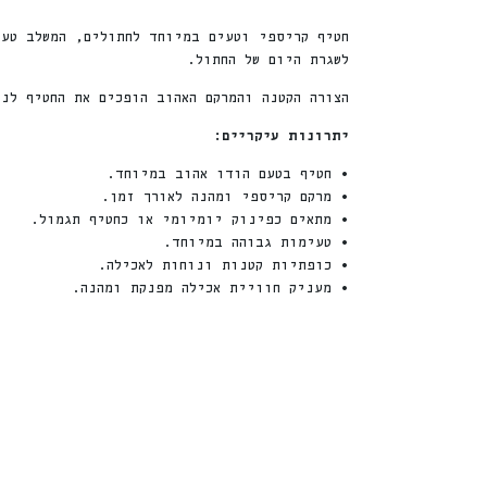
חטיף קריספי וטעים במיוחד לחתולים, המשלב טע
לשגרת היום של החתול.
הצורה הקטנה והמרקם האהוב הופכים את החטיף לנ
יתרונות עיקריים:
• חטיף בטעם הודו אהוב במיוחד.
• מרקם קריספי ומהנה לאורך זמן.
• מתאים כפינוק יומיומי או כחטיף תגמול.
• טעימות גבוהה במיוחד.
• כופתיות קטנות ונוחות לאכילה.
• מעניק חוויית אכילה מפנקת ומהנה.
חדש
%
ה
Sale!
Sale!
2
2
ה
נ
ח