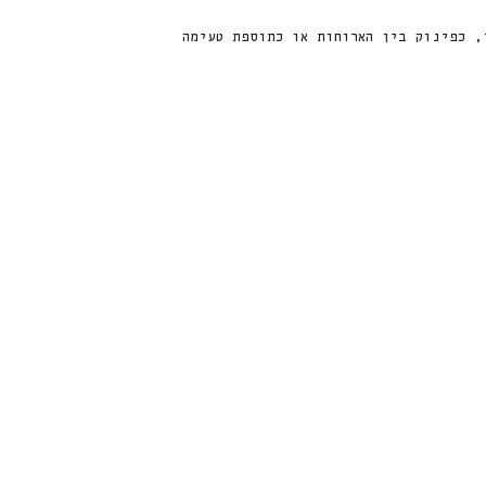
, כפינוק בין הארוחות או כתוספת טעימה
חדש
%
ה
2
2
ה
נ
ח