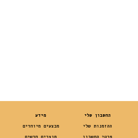
Feast Ocean
White Fish
Kitten
₪
5.50
₪
19
החשבון שלי
מידע
ההזמנות שלי
מבצעים מיוחדים
פרטי החשבון
מוצרים חדשים