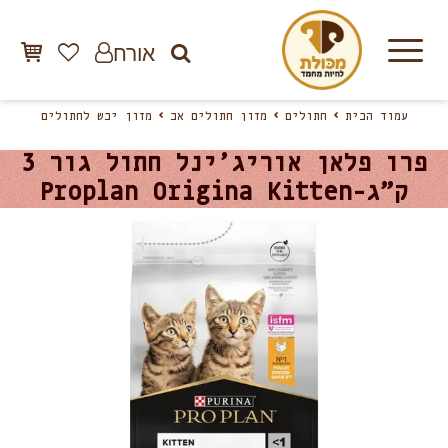
אורח
עמוד הבית
חתולים
מזון חתולים אב
מזון יבש לחתולים
פרו פלאן אוריג’ינל חתול גור 3
ק”ג-Proplan Origina Kitten