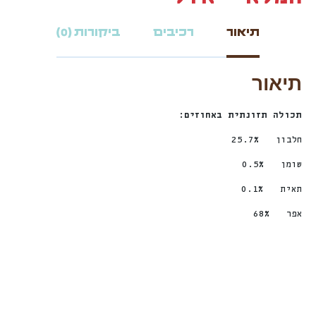
תיאור
רכיבים
ביקורות (0)
תיאור
תכולה תזונתית באחוזים:
חלבון 25.7%
שומן 0.5%
תאית 0.1%
אפר 68%
חדש
חדש
%
ה
%
ה
Sale!
Sale!
1
3
ה
נ
ח
2
2
ה
נ
ח