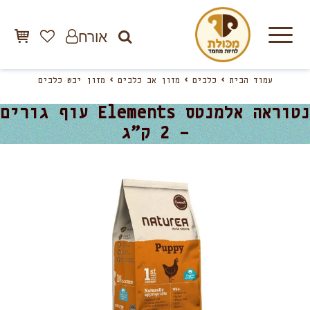
אורח
עמוד הבית
כלבים
מזון אב כלבים
מזון יבש כלבים
נטוראה אלמנטס Elements עוף גורים
– 2 ק”ג