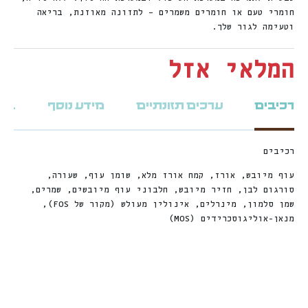
חומרי טעם או חומרים משמרים – לתזונה מאוזנת, בריאה
וטעימה לגור שלך.
המלאי אזל
רכיבים
ערכים תזונתיים
מידע נוסף
ביקו
רכיבים
עוף מיובש, אורז, קמח אורז מלא, שומן עוף, שעורה,
סורגום לבן, חזיר מיובש, חלבוני עוף מיובשים, שמרים,
שמן סלמון, מינרלים, אינולין מעולש (מקור של FOS),
מנאן-אוליגוסכרידים (MOS)
חדש
חדש
%
ה
%
ה