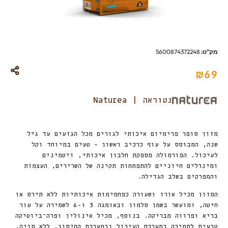
מק"ט:
5600874372248
₪
69
נטוראה | Naturea
מזון סופר פרימיום איכותי לגורים מכל הגזעים עד גיל
שנה, המבוסס על עוף כרכיב ראשון – טעים במיוחד וקל
לעיכול. הפורמולה מספקת חלבון איכותי, ויטמינים
ומינרלים חיוניים להתפתחות תקינה של השרירים, העצמות
והמפרקים בשלב הגדילה.
המזון מכיל אורז ושעורה כפחמימות איכותיות ללא תירס או
חיטה, ומועשר בשמן סלמון ובאומגה 3 ו-6 לשמירה על עור
בריא ופרווה מבריקה. בנוסף, מכיל אינולין ופרה־ביוטיקה
טבעית לתמיכה במערכת העיכול ובמערכת החיסון. ללא סויה,