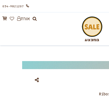
054-9821207
אורח
במבצע