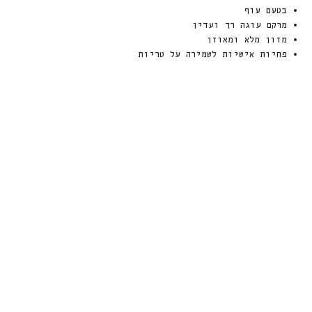
• בטעם עוף
• מרקם עוגה רך ועדין
• מזון מלא ומאוזן
• פחיות אישיות לשמירה על טריות
פנסי פיסט דג
נטוראה פאוץ’
אוקיאנוס וטונה
מעדן טבעי