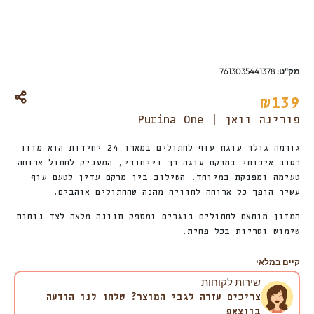
מק"ט:
7613035441378
₪
139
פורינה וואן | Purina One
גורמה גולד עוגת עוף לחתולים במארז 24 יחידות הוא מזון
רטוב איכותי במרקם עוגה רך וייחודי, המעניק לחתול ארוחה
טעימה ומפנקת במיוחד. השילוב בין מרקם עדין לטעם עוף
עשיר הופך כל ארוחה לחוויה מהנה שהחתולים אוהבים.
המזון מותאם לחתולים בוגרים ומספק תזונה מלאה לצד נוחות
שימוש וטריות בכל פחית.
קיים במלאי
שירות לקוחות
צריכים עזרה לגבי המוצר? שלחו לנו הודעה
בווצאפ