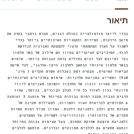
תיאור
בכדי לייצר פורמולצייה נטולת דגנים, חברת גוסבי בחרה את
מיטב הירקות, הפירות והקטניות האיכותיים ביותר בכדי
לשמור על הערך הפחממתי הרצוי להספקת האנרגיה הנדרשת
לגוף. המרכיבים העיקריים במזון הם שילוב של בשר סלמון
נקי ומיובש לצד דגים כחולים ברמה הגבוהה ביותר. שימוש
בבשר סלמון איכותי הנחשב לחלבון היפו-אלרגני, לצד שיטת
הבישול האיטית, מבטיח רמת נעכלות חסרת תקדים ( מינ’
94%) ומסייע במניעת אלרגיות. שימוש במרכיבים האיכותיים
לצד יחס מאוזן ונכון של החלבון והשומן מעניקים ליווי
תזונתי נכון לאורך כל חיי הכלב הבוגרים. בנוסף, אחוז
הדגים הגבוה מקנה רמות גבוהות במיוחד של אומגה 3 ואומגה
6 התורמים לבריאות העור והפרווה, לפעילות תקינה של
מערכת הדם והלב ולמניעת דלקות. המזון מכיל רמות חסרות
תקדים של גלוקוזמין וכונדרויטין לשמירה על המפרקים
ולמניעת תופעת שחיקת הסחוס. בעל טעימות גבוהה במיוחד
ונמצא מתאים גם לכלבים מפונקים ובררנים. מותאם לכלבים