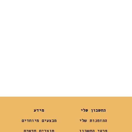
חתיכות-
Dentalight-
Dental Bone
₪
25
₪
15
₪
19
החשבון שלי
מידע
ההזמנות שלי
מבצעים מיוחדים
פרטי החשבון
מוצרים חדשים