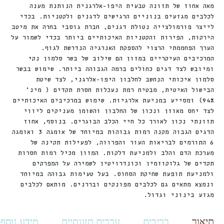
מאה אחוז של תזונה טבעית היפו-אלרגנית הנותנת מענה
לכלבים מגזעים בנוניים הרגישים לדגנים ולקטניות. בכדי
לייצר פורמולצייה נטולת דגנים, חברת גוסבי בחרה את מיטב
הירקות, הפירות והקטניות האיכותיים ביותר בכדי לשמור על
הערך הפחממתי הרצוי להספקת האנרגיה הנדרשת לגוף.
המרכיבים העיקריים במזון הם שילוב של בשר סלמון נקי
ומיובש לצד דגים כחולים ברמה הגבוהה ביותר. שימוש בבשר
סלמון איכותי הנחשב לחלבון היפו-אלרגני, לצד שיטת
הבישול האיטית, מבטיח רמת נעכלות חסרת תקדים ( מינ’
94%) ומסייע במניעת אלרגיות. שימוש במרכיבים האיכותיים
לצד יחס מאוזן ונכון של החלבון והשומן מעניקים ליווי
תזונתי נכון לאורך כל חיי הכלב הבוגרים. בנוסף, אחוז
הדגים הגבוה מקנה רמות גבוהות במיוחד של אומגה 3 ואומגה
6 התורמים לבריאות העור והפרווה, לפעילות תקינה של
מערכת הדם והלב ולמניעת דלקות. המזון מכיל רמות חסרות
תקדים של גלוקוזמין וכונדרויטין לשמירה על המפרקים
ולמניעת תופעת שחיקת הסחוס. בעל טעימות גבוהה במיוחד
ונמצא מתאים גם לכלבים מפונקים ובררנים. מותאם לכלבים
מגזע בינוני וגדול.
תיאור
רכיבים
ערכים תזונתיים
מידע נוסף