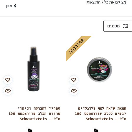
מציגים את כל ⁦7⁩ התוצאות
מסנן
מסננים
%
ה
1
4
ה
נ
ח
חמאת שיאה לאף ולרגליים
ספריי להברקה וניקוי
יבשים לכלב שוורצפטס 100
פרוות הכלב שוורצפטס 100
מ”ל – SchwartzPets
מ”ל – SchwartzPets