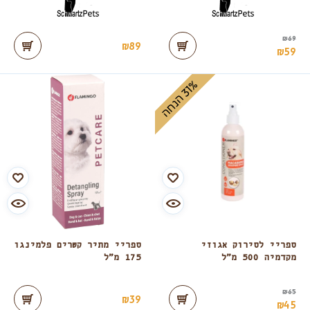
₪
69
₪
89
₪
59
%
ה
3
1
ה
נ
ח
ספריי לסירוק אגוזי
ספריי מתיר קשרים פלמינגו
מקדמיה 500 מ”ל
175 מ”ל
₪
65
₪
39
₪
45