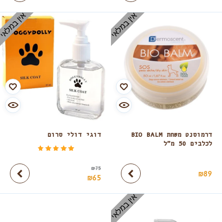
אין במלאי
אין במלאי
דרמוסנט משחת BIO BALM
דוגי דולי סרום
לכלבים 50 מ”ל
דורג
מתוך 5
5.00
₪
75
₪
89
₪
65
אין במלאי