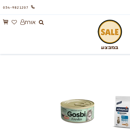
054-9821207
אורח
במבצע