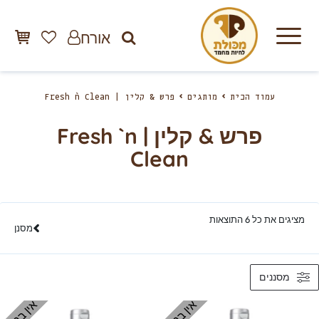
אורח
עמוד הבית
מותגים
פרש & קלין | Fresh `n Clean
פרש & קלין | Fresh `n
Clean
מציגים את כל ⁦6⁩ התוצאות
מסנן
מסננים
אין במלאי
אין במלאי