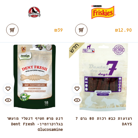
₪
39
₪
12.90
חדש
רצועות כבש רכות 80 גרם 7
דנט פרש חטיף דנטלי מועשר
DAYS
בגלוקוזמין- Dent Fresh
Glucosamine