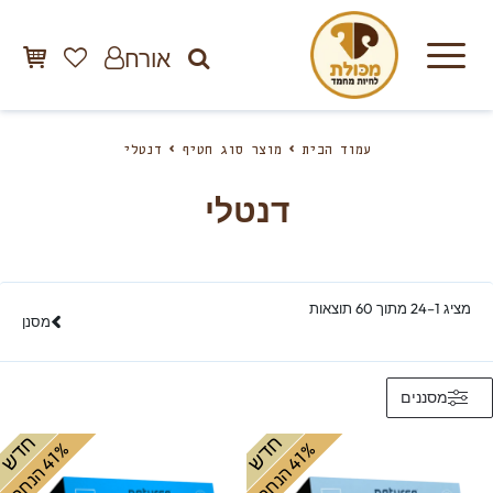
אורח
עמוד הבית
מוצר סוג חטיף
דנטלי
דנטלי
מציג 1–24 מתוך 60 תוצאות
מסנן
מסננים
חדש
חדש
%
ה
%
ה
4
1
ה
נ
ח
4
1
ה
נ
ח