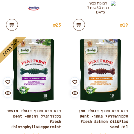
₪
25
₪
19
%
ה
2
4
ה
נ
ח
דנט פרש חטיף דנטלי שמן
דנט פרש חטיף דנטלי מועשר
סלמון&זרעי פשתן- Dent
בכלורופיל ומנטה- Dent
Fresh
Fresh Salmon Oil&Flax
Chlorophyll&Peppermint
Seed Oil