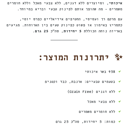
איכותי
, ומיוצרים ללא דגנים, ללא צבעי מאכל וללא חומרים
משמרים – מה שהופך אותם לפינוק טבעי ובריא במיוחד.
עם מרקם רך ועסיסי, החטיפים אידיאליים כפרס יומי,
כתמריץ באימון או פשוט כפינוק טעים בין הארוחות. מגיעים
באריזה נוחה הכוללת
5 יחידות
, סה”כ
25 גרם
.
✨ יתרונות המוצר:
95% בשר איכותי
בטעמים טבעיים: ארנבת, כבד וקטניפ
ללא דגנים (Grain Free)
ללא צבעי מאכל
ללא חומרים משמרים
כמות: 5 יחידות, סה”כ 25 גרם