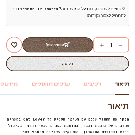
💡 רוצים לצבור נקודות על המוצר הזה?
כדי
הירשמו או התחברו
להתחיל לצבור נקודות!
הוספה לסל
רכישה
תיאור
רכיבים
ערכים תזונתיים
מידע נו
תיאור
פנקו את החתול שלכם עם חטיפי הסטיק של
Cat Lover
בטעמים
אהובים של ארנבת וכבד, בתוספת קטניפ טבעי התומך בעיכול
בריא ובהגברת התיאבון. הסטיקים עשויים מ־
95% בשר