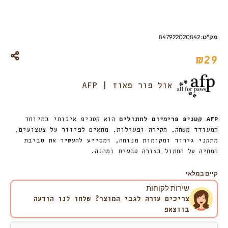
מק"ט:
847922020842
₪
29
אול פור פאוז | AFP
AFP קטניפ פרימיום לחתולים
הוא קטניפ איכותי במיוחד
המעודד משחק, חקירה ופעילות. מתאים לפיזור על צעצועים,
מתקני גירוד ומקומות מנוחה, ומסייע להעשיר את סביבת
המחיה של החתול בצורה טבעית ומהנה.
קיים במלאי
שירות לקוחות
צריכים עזרה לגבי המוצר? שלחו לנו הודעה
בווצאפ