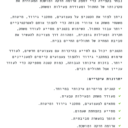
נבחר בקפידה כדי לספק ארומה חזקה ומושכת המעוררת את
סקרנותו של החתול ומעודדת פעילות ומשחק.
ניתן לפזר את הקטניפ על צעצועים, מתקני גירוד, מיטות,
משטחי משחק או אזורי מנוחה כדי להפוך אותם לאטרקטיביים
יותר עבור החתול. השימוש בקטניפ מסייע לעודד משחק,
חקירה ופעילות גופנית, ומהווה דרך מצוינת להעשיר את
סביבת המחיה של חתולים החיים בבית.
הקטניפ יכול גם לסייע בהיכרות עם צעצועים חדשים, לעודד
שימוש במתקני גירוד ולהפוך צעצועים קיימים למעניינים
יותר. בזכות איכותו הגבוהה, כמות קטנה מספיקה כדי לעורר
עניין אצל חתולים רבים.
יתרונות עיקריים:
קטניפ פרימיום איכותי במיוחד.
מעודד משחק ופעילות טבעית.
מתאים לצעצועים, מתקני גירוד ומיטות.
מסייע בהפחתת שעמום.
תומך בהעשרה סביבתית.
ארומה חזקה ומושכת.