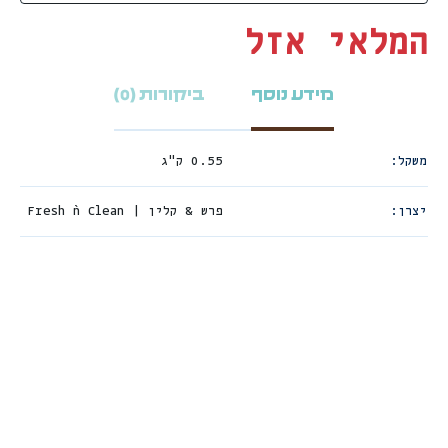
המלאי אזל
מידע נוסף
ביקורות (0)
משקל
0.55 ק"ג
יצרן
פרש & קלין | Fresh `n Clean