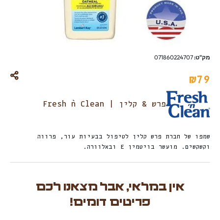
מק"ט:
071860224707
₪
79
פרש & קלין | Fresh `n Clean
שמפו של חברת פרש קלין לטיפול בבעיות עור, פרווה
וקשקשים. מועשר בויטמין E ובאלוורה.
אין במלאי, אבל מצאנו לכם
פריטים דומים!