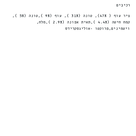
רכיבים
ציר עוף ( 47%), טונה (31% ), עוף (9% ),טונה (5% ),
קמח חיטה (4.4% ),תאית אפונה (2.9% ),מלח,
ויטמינים,פרוקטו -אוליגסקרידס
פאוץ חתול 300
נטוראה פאוץ’