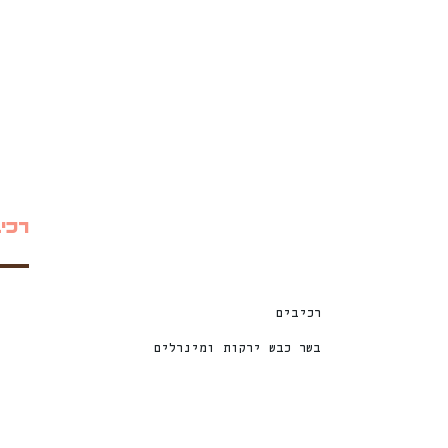
רכי
רכיבים
בשר כבש ירקות ומינרלים