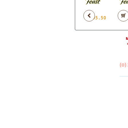
₪
5.50
)