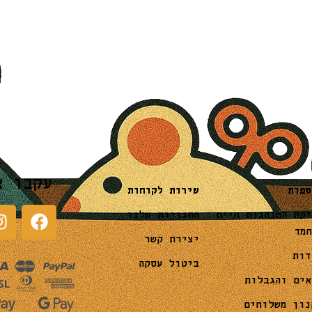
עקבו א
שירות לקוחות
ספות
החנויות שלנו
יקת התנהגות חיית
חמד
יצירת קשר
דות
ביטול עסקה
אים והגבלות
נון משלוחים