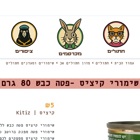
חתולים
ציפורים
מכרסמים
עמוד הבית
חתולים
מזון חתולים אב
שימורים ומעדנים חתולים
שימורי קיציס -פטה כבש 80 גרם
₪
5
קיציס | Kitiz
שימורי קיציס פטה כבש לל
שימורי פטה מפנק ברוטב ט
שימורי קיציס מספקים לכם