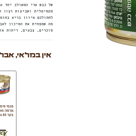
של כבש טרי המשולב יחד ע
מקסימלית ושביעות רצון ל
לחתולכם איזון בריא בחומ
מה שמפחית את הסיכון לאב
סוכרים, צבעים, ריחות או
אין במלאי, אבל
פנסי פיסט
גורמה מז
בקר 85 גרם