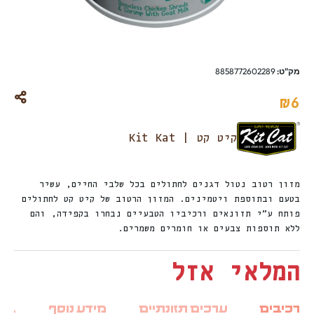
מק"ט:
8858772602289
₪
6
קיט קט | Kit Kat
מזון רטוב נטול דגנים לחתולים בכל שלבי החיים, עשיר
בטעם ובתוספת ויטמינים. המזון הרטוב של קיט קט לחתולים
פותח ע”י תזונאים ורכיביו הטבעיים נבחרו בקפידה, והם
ללא תוספות צבעים או חומרים משמרים.
המלאי אזל
רכיבים
ערכים תזונתיים
מידע נוסף
ביקו