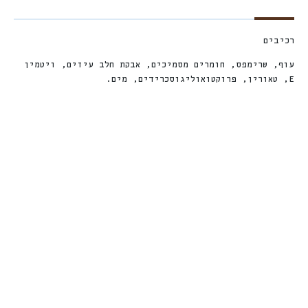
רכיבים
עוף, שרימפס, חומרים מסמיכים, אבקת חלב עיזים, ויטמין
E, טאורין, פרוקטואוליגוסכרידים, מים.
חדש
%
ה
1
7
ה
נ
ח
מגש סולו Solo
נטוראה פאוץ’