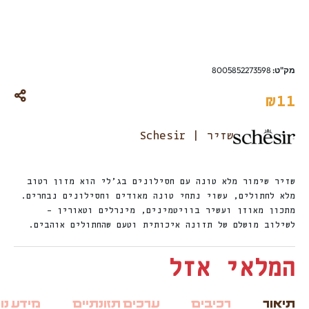
מק"ט:
8005852273598
₪
11
שזיר | Schesir
שזיר שימור מלא טונה עם חסילונים בג’לי הוא מזון רטוב
מלא לחתולים, עשוי נתחי טונה מאודים וחסילונים נבחרים.
מתכון מאוזן ועשיר בוויטמינים, מינרלים וטאורין –
לשילוב מושלם של תזונה איכותית וטעם שהחתולים אוהבים.
המלאי אזל
תיאור
רכיבים
ערכים תזונתיים
מידע נו