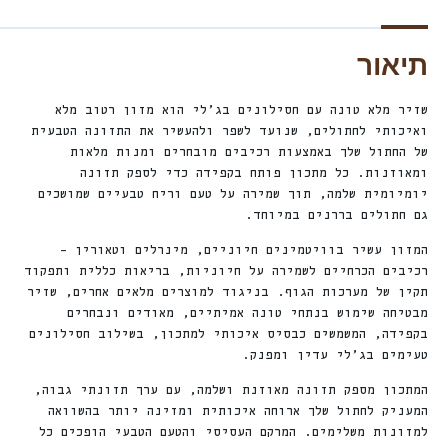
תיאור
שזיר מלא טונה עם חסילונים בג’לי הוא מזון רטוב מלא
ואיכותי לחתולים, שנועד לשפר ולהעשיר את התזונה הטבעית
של החתול שלך באמצעות רכיבים מובחרים ומנות מלאות
ומאוזנות. כל מתכון פותח בקפידה כדי לספק תזונה
יומיומית שלמה, תוך שמירה על טעם וריח טבעיים שמושכים
גם חתולים בררנים במיוחד.
המזון עשיר בוויטמינים חיוניים, מינרלים וטאורין –
רכיבים הכרחיים לשמירה על חיוניות, בריאות כללית ותפקוד
תקין של מערכות הגוף. בניגוד למוצרים מלאים אחרים, שזיר
מבטיחה שימוש בנתחי טונה אמיתיים, מאודים ונבחרים
בקפידה, המשמשים כבסיס איכותי למתכון, בשילוב חסילונים
טעימים בג’לי עדין ומפנק.
המתכון מספק תזונה מאוזנת ושלמה, עם ערך תזונתי גבוה,
המעניק לחתול שלך ארוחה איכותית ומזינה יותר בהשוואה
למזונות משלימים. המרקם העסיסי והטעם הטבעי הופכים כל