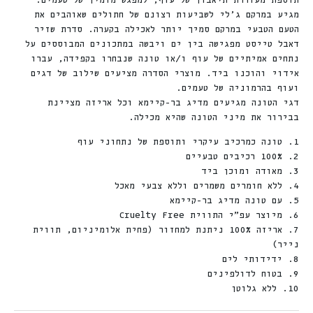
תוספת מעוררת תיאבון של עוף, למפגש מזמין של טעמים.
מגיע במרקם ג’לי לשביעות רצונם של חתולים שאוהבים את
הטעם הטבעי במרקם סמיך יותר לאכילה בקערה. סדרת שזיר
דאבל טייסט מפגישה בין ים ויבשה במתכונים המבוססים על
נתחים אמיתיים של עוף ו/או טונה שנבחרו בקפידה, עברו
אידוי והוכנו ביד. מוצרי הסדרה מציעים שילוב של דגים
ועוף בהרמוניה של טעמים.
דגי הטונה מגיעים מדיג בר-קיימא וכל אריזה מציינת
בבירור את מיני הטונה שהיא מכילה.
1. טונה כמרכיב עיקרי ותוספת של נתחוני עוף
2. 100% רכיבים טבעיים
3. מאודה ומוכן ביד
4. ללא חומרים משמרים וללא צבעי מאכל
5. עם טונה מדיג בר-קיימא
6. מיוצר עפ”י התווית Cruelty Free
7. אריזה 100% ניתנת למחזור (פחית אלומיניום, תווית
נייר)
8. ידידותי לים
9. בטוח לדולפינים
10. ללא גלוטן