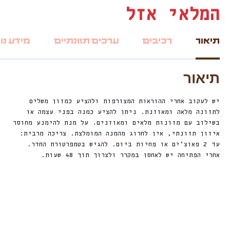
המלאי אזל
תיאור
רכיבים
ערכים תזונתיים
מידע נו
תיאור
יש לעקוב אחרי ההוראות המצורפות ולהציע כמזון משלים
לתזונה מלאה ומאוזנת. ניתן להציע כמנה בפני עצמה או
בשילוב עם מזונות מלאים ומאוזנים. על מנת להימנע מחוסר
איזון תזונתי, אין לחרוג מהמנה המומלצת. צריכה מרבית:
עד 2 פאוצ’ים או פחיות ביום. להגיש בטמפרטורת החדר.
אחרי הפתיחה יש לאחסן במקרר ולצרוך תוך 48 שעות.