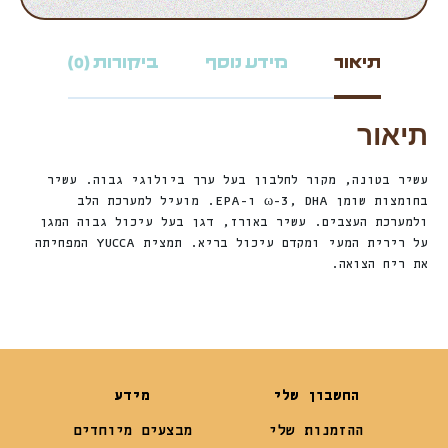
תיאור
מידע נוסף
ביקורות (0)
תיאור
עשיר בטונה, מקור לחלבון בעל ערך ביולוגי גבוה. עשיר
בחומצות שומן ω-3, DHA ו-EPA. מועיל למערכת הלב
ולמערכת העצבים. עשיר באורז, דגן בעל עיכול גבוה המגן
על רירית המעי ומקדם עיכול בריא. תמצית YUCCA המפחיתה
את ריח הצואה.
החשבון שלי
מידע
ההזמנות שלי
מבצעים מיוחדים