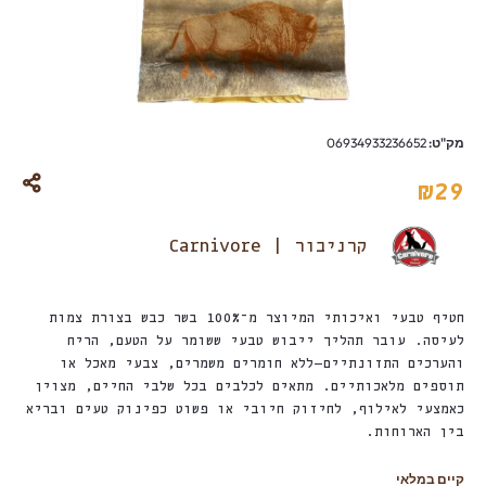
מק"ט:
06934933236652
₪
29
קרניבור | Carnivore
חטיף טבעי ואיכותי המיוצר מ־100% בשר כבש בצורת צמות
לעיסה. עובר תהליך ייבוש טבעי ששומר על הטעם, הריח
והערכים התזונתיים—ללא חומרים משמרים, צבעי מאכל או
תוספים מלאכותיים. מתאים לכלבים בכל שלבי החיים, מצוין
כאמצעי לאילוף, לחיזוק חיובי או פשוט כפינוק טעים ובריא
בין הארוחות.
קיים במלאי