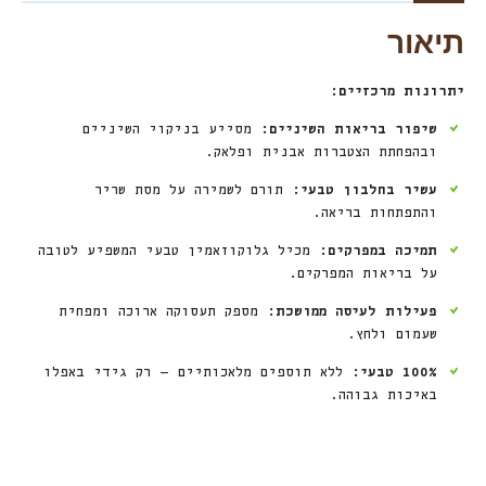
תיאור
יתרונות מרכזיים:
שיפור בריאות השיניים:
מסייע בניקוי השיניים
ובהפחתת הצטברות אבנית ופלאק.
עשיר בחלבון טבעי:
תורם לשמירה על מסת שריר
והתפתחות בריאה.
תמיכה במפרקים:
מכיל גלוקוזאמין טבעי המשפיע לטובה
על בריאות המפרקים.
פעילות לעיסה ממושכת:
מספק תעסוקה ארוכה ומפחית
שעמום ולחץ.
100% טבעי:
ללא תוספים מלאכותיים — רק גידי באפלו
באיכות גבוהה.