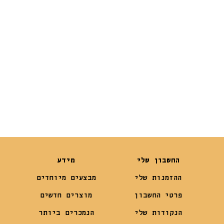
דגם PS529
₪
245
₪
1,939
₪
169
החשבון שלי
מידע
ההזמנות שלי
מבצעים מיוחדים
פרטי החשבון
מוצרים חדשים
הנקודות שלי
הנמכרים ביותר