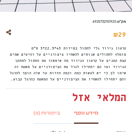
מק"ט:
6925732110923
₪
29
קרטון גירוד גלי לחתול במידות 43*22.5*3 ס”מ
מומלץ לחתולים שנותים להשחיז ציפורניים על רהיטים שמים
קצת קטניפ על קרטון הגירוד מה שימשוך את החתול למתקן
הגירוד ואז הם יתחילו לגרד את הציפורניים על משטח זה
שימו לב כי יש לעשות כמה וכמה חזרות עד שזה הופך להרגל
והם יתחילו להשחיז את הציפורניים על המשטח כהרגל קבוע.
המלאי אזל
מידע נוסף
ביקורות (0)