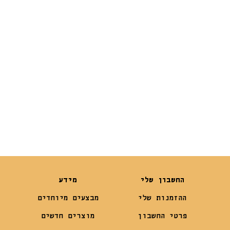
איכות ועמידות |
ולחתול
Flamingo
Moderna Gusto
Bowl 700ml
₪
29
₪
139
₪
22
החשבון שלי
מידע
ההזמנות שלי
מבצעים מיוחדים
פרטי החשבון
מוצרים חדשים