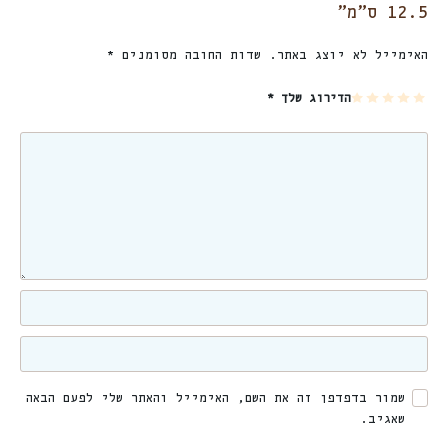
12.5 ס”מ”
האימייל לא יוצג באתר.
שדות החובה מסומנים
*
5
4
3
2
1
הדירוג שלך
*
מת
מת
מת
מת
מת
וך
וך
וך
וך
וך
5
5
5
5
5
כו
כו
כו
כו
כו
כב
כב
כב
כב
כב
ים
ים
ים
ים
ים
שמור בדפדפן זה את השם, האימייל והאתר שלי לפעם הבאה
שאגיב.