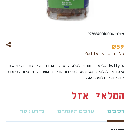
מק"ט:
1938640010006
₪
59
קליז - Kelly's
kelly’s קליס – חטיף לכלבים פילה ברווז מיובש. חטיף בשר
איכותי לכלבים בקופסא לשמירת טריות החטיף. מתאים לשימוש
יומיומי ולתעסוקה.
המלאי אזל
רכיבים
ערכים תזונתיים
מידע נוסף
ביקו