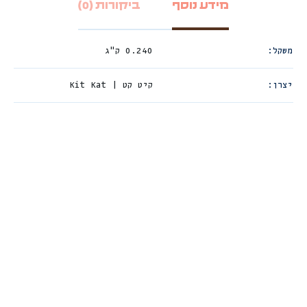
מידע נוסף
ביקורות (0)
משקל
0.240 ק"ג
יצרן
קיט קט | Kit Kat
חדש
%
ה
Sale!
2
4
ה
נ
ח