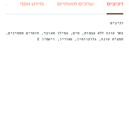
רכיבים
ערכים תזונתיים
מידע נוסף
ביקו
רכיבים
בשר טונה ללא עצמות, מים, עמילן מעובד, חומרים מסמיכים,
תמצית טונה, גלוקוזמין, טאורין, ויטמין E
חדש
חדש
%
ה
%
ה
2
2
ה
נ
ח
2
2
ה
נ
ח