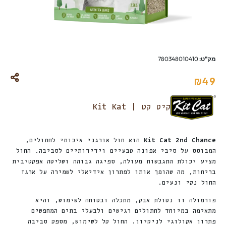
מק"ט:
780348010410
₪
49
קיט קט | Kit Kat
Kit Cat 2nd Chance
הוא חול אורגני איכותי לחתולים,
המבוסס על סיבי אפונה טבעיים וידידותיים לסביבה. החול
מציע יכולת התגבשות מעולה, ספיגה גבוהה ושליטה אפקטיבית
בריחות, מה שהופך אותו לפתרון אידיאלי לשמירה על ארגז
החול נקי ונעים.
פורמולה זו נטולת אבק, מתכלה ובטוחה לשימוש, והיא
מתאימה במיוחד לחתולים רגישים ולבעלי בתים המחפשים
פתרון אקולוגי לניקיון. החול קל לשימוש, מספק סביבה