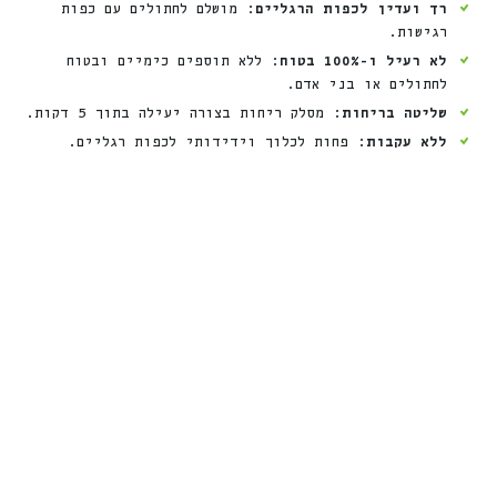
רך ועדין לכפות הרגליים
: מושלם לחתולים עם כפות
רגישות.
לא רעיל ו-100% בטוח
: ללא תוספים כימיים ובטוח
לחתולים או בני אדם.
שליטה בריחות
: מסלק ריחות בצורה יעילה בתוך 5 דקות.
ללא עקבות
: פחות לכלוך וידידותי לכפות רגליים.
חדש
חדש
0
+
מ
ת
נ
ה
0
+
מ
ת
נ
ה
6
6
1
1
🎁
🎁
🎁
🎁