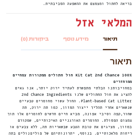
בריאה לחתול ומצמצם את ההשפעה הסביבתית.
המלאי אזל
תיאור
מידע נוסף
ביקורות (0)
תיאור
Kit Cat 2nd Chance 100% חול חתולים ממקורות צמחיים
ממוחזרים
במחויבותנו הבלתי מתפשרת לעתיד ירוק יותר, אנו גאים
להציג את חול החתולים שלנו 2nd Chance Ingredients
Plant-based Cat Litter. החול עשוי מחומרים טבעיים
שנשארים אחרי תהליך ייצור המזון, כמו תה ירוק, תה
שחור,קפה וסיבי אפונה, מביא חיים חדשים לחומרים אלו תוך
צמצום הפסולת. החומרים האורגניים האיכותיים, שמקורם
במזון, מציגים את טובת הטבע שבשאריות תה, ללא צבעים או
ריחות מלאכותיים. בנוסף, יתרונותיהם של פוליפנולים בתה