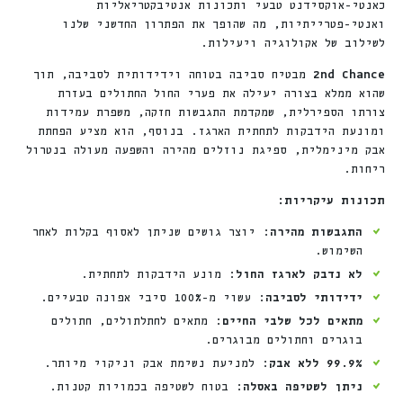
כאנטי-אוקסידנט טבעי ותכונות אנטיבקטריאליות
ואנטי-פטרייתיות, מה שהופך את הפתרון החדשני שלנו
לשילוב של אקולוגיה ויעילות.
2nd Chance
מבטיח סביבה בטוחה וידידותית לסביבה, תוך
שהוא ממלא בצורה יעילה את פערי החול החתולים בעזרת
צורתו הספירלית, שמקדמת התגבשות חזקה, משפרת עמידות
ומונעת הידבקות לתחתית הארגז. בנוסף, הוא מציע הפחתת
אבק מינימלית, ספיגת נוזלים מהירה והשפעה מעולה בנטרול
ריחות.
תכונות עיקריות:
התגבשות מהירה
: יוצר גושים שניתן לאסוף בקלות לאחר
השימוש.
לא נדבק לארגז החול
: מונע הידבקות לתחתית.
ידידותי לסביבה
: עשוי מ-100% סיבי אפונה טבעיים.
מתאים לכל שלבי החיים
: מתאים לחתלתולים, חתולים
בוגרים וחתולים מבוגרים.
99.9% ללא אבק
: למניעת נשימת אבק וניקוי מיותר.
ניתן לשטיפה באסלה
: בטוח לשטיפה בכמויות קטנות.