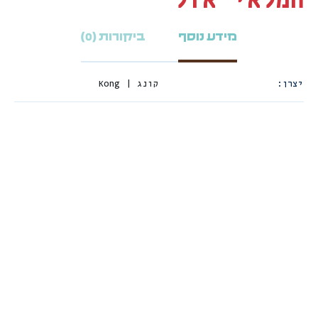
המלאי אזל
מידע נוסף
ביקורות (0)
יצרן
קונג | Kong