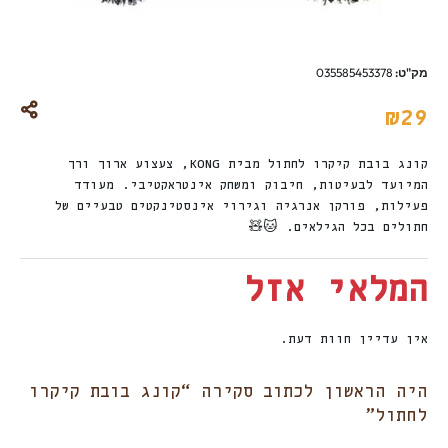
מק"ט:
035585453378
₪
29
קונג בובת קיקרו לחתול מבית KONG, צעצוע ארוך ורך
המיועד לבעיטות, חיבוק ומשחק אינטראקטיבי. מעודד
פעילות, פורקן אנרגיה וגירוי אינסטינקטים טבעיים של
חתולים בכל הגילאים. 🐱🧸
המלאי אזל
אין עדיין חוות דעת.
היה הראשון לכתוב סקירה “קונג בובת קיקרו
לחתול”