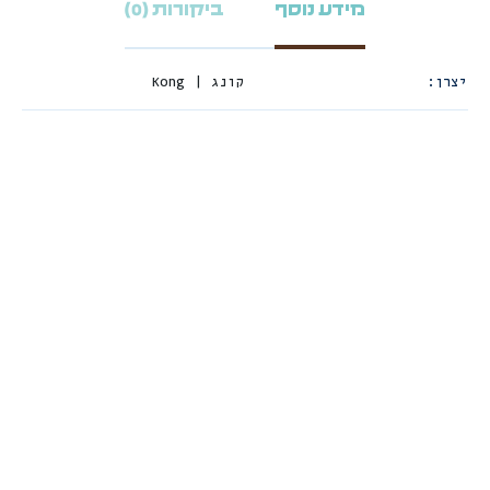
מידע נוסף
ביקורות (0)
יצרן
קונג | Kong
פופוס צעצוע צף
פופוס בובה