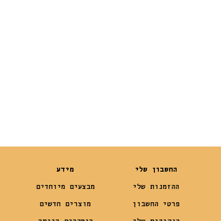
במים מגדלור
TOUGH לכלב
היפופוטם
₪
59
₪
59
החשבון שלי
מידע
ההזמנות שלי
מבצעים מיוחדים
פרטי החשבון
מוצרים חדשים