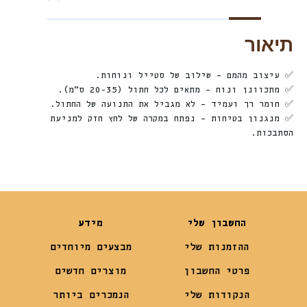
תיאור
✅ עיצוב מהמם – שילוב של סטייל ונוחות.
✅ מתכוונן ונוח – מתאים לכל חתול (20-35 ס”מ).
✅ חומר רך ועמיד – לא מגביל את התנועה של החתול.
✅ מנגנון בטיחות – נפתח במקרה של לחץ חזק למניעת
הסתבכות.
החשבון שלי
מידע
ההזמנות שלי
מבצעים מיוחדים
פרטי החשבון
מוצרים חדשים
הנקודות שלי
הנמכרים ביותר