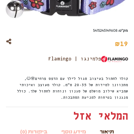
מק"ט:
5415245149608
₪
19
פלמינגו | Flamingo
קולר לחתול בעיצוב סגול לילך עם הדפס פרחים🌸🐱,
מתכוונן למידות של 20-35 ס”מ. קולר מעוצב ואיכותי
שמביא שילוב מושלם של סגנון ונוחות לחתול שלך. כולל
מנגנון בטיחות למניעת הסתבכות.
המלאי אזל
תיאור
מידע נוסף
ביקורות (0)