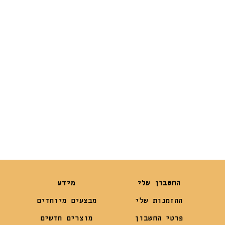
פלאפי עם סנאי
לעיסה לכלבים
AFP
₪
85
₪
159
החשבון שלי
מידע
ההזמנות שלי
מבצעים מיוחדים
פרטי החשבון
מוצרים חדשים