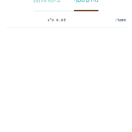
מידע נוסף
ביקורות (0)
משקל
0.05 ק"ג
שטיח הרחה דיג
בנבון ווישבון
איט 70X70 ס”מ
בוטנים – צעצוע