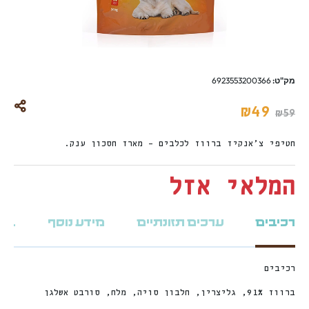
מק"ט:
6923553200366
₪
49
₪
59
חטיפי צ’אנקיז ברווז לכלבים – מארז חסכון ענק.
המלאי אזל
רכיבים
ערכים תזונתיים
מידע נוסף
ביקו
רכיבים
ברווז 91%, גליצרין, חלבון סויה, מלח, סורבט אשלגן