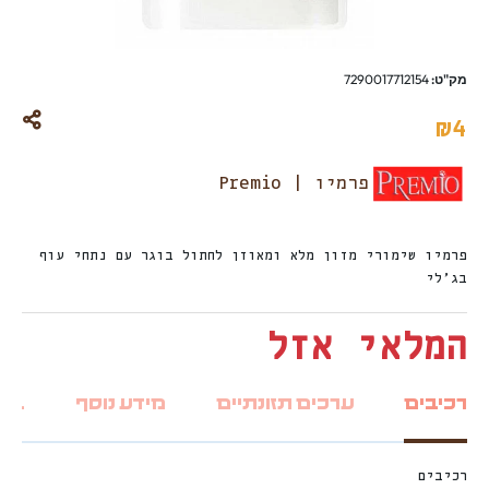
מק"ט:
7290017712154
₪
4
פרמיו | Premio
פרמיו שימורי מזון מלא ומאוזן לחתול בוגר עם נתחי עוף
בג’לי
המלאי אזל
רכיבים
ערכים תזונתיים
מידע נוסף
ביקו
רכיבים