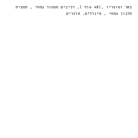
בשר ומוצריו ,(4% עוף ), רכיבים ממקור צמחי , תמצית
חלבון צמחי , מינרלים, סוכרים
נטוראה פאוץ’
פאוץ חתול 300
מעדן טבעי
גרם סלמון FINE
לחתולים סלמון –
CAT