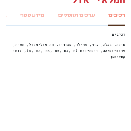
המלאי אזל
רכיבים
ערכים תזונתיים
מידע נוסף
ביקו
רכיבים
טונה, בקלה, עוף, עמילן, טאורין, תה פוליפנול, תאית,
פרוביוטיקה, ויטמינים (A, B2, B3, B5, D3, E), גומי
קסאנטאן
חדש