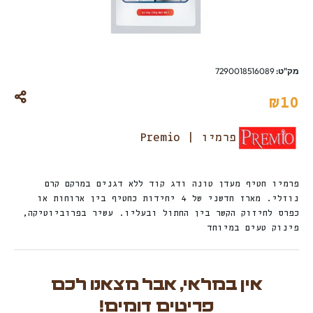
מק"ט:
7290018516089
₪
10
פרמיו | Premio
פרמיו חטיף מעדן טונה ודג קוד ללא דגנים במרקם קרם
נוזלי. מארז חדשני של 4 יחידות כחטיף בין ארוחות או
כפרס לחיזוק הקשר בין החתול ובעליו. עשיר בפרוביוטיקה,
פינוק טעים במיוחד
אין במלאי, אבל מצאנו לכם
פריטים דומים!