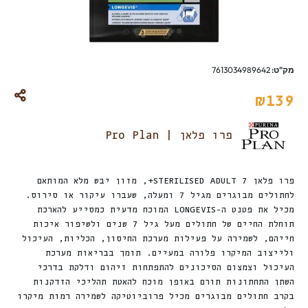
מק"ט:
7613034989642
₪
139
פרו פלאן | Pro Plan
פרו פלאן STERILISED ADULT 7+, מזון יבש מלא המותאם
לחתולים מבוגרים מגיל 7 ומעלה, שעברו עיקור או סירוס.
מכיל את פטנט ה-LONGEVIS המוכח מדעית כמסייע להארכת
תוחלת החיים של חתולים מעל גיל 7 שנים ולשיפור איכות
חייהם, לשמירה על פעילות מערכת החיסון, הכליות, העיכול
ולייצוב המיקרו פלורה במעיים. תומך בבריאות מערכת
העיכול וצמצום הסיכונים להתפתחות זיהום ודלקת בדרכי
השתן התחתונות תורם באופן מוכח להאטת תהליכי הזדקנות
בקרב חתולים מבוגרים מכיל פרוביוטיקה לשמירה רמות מיקרו