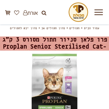
אורח
עמוד הבית
חתולים
מזון חתולים אב
מזון יבש לחתולים
פרו פלאן סניור חתול מסורס 3 ק”ג
-Proplan Senior Sterilised Cat