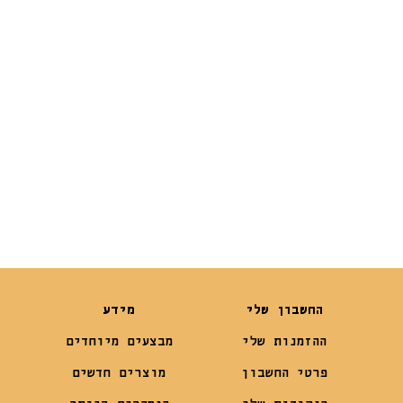
Tofu Active
Tofu Green Tea
Carbon
₪
59
₪
59
₪
49
₪
49
החשבון שלי
מידע
ההזמנות שלי
מבצעים מיוחדים
פרטי החשבון
מוצרים חדשים