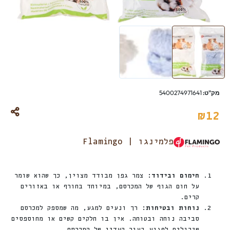
מק"ט:
5400274971641
₪
12
פלמינגו | Flamingo
חימום ובידוד:
צמר גפן מבודד מצוין, כך שהוא שומר
על חום הגוף של המכרסם, במיוחד בחורף או באזורים
קרים.
נוחות ובטיחות:
רך ונעים למגע, מה שמספק למכרסם
סביבה נוחה ובטוחה. אין בו חלקים קשים או מחוספסים
שיכולים לפגוע בעור העדין של המכרסם.