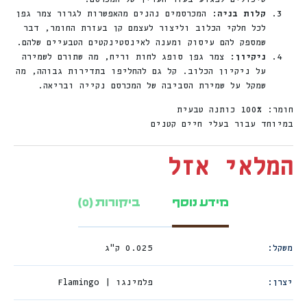
קלות בניה:
המכרסמים נהנים מהאפשרות לגרור צמר גפן
לכל חלקי הכלוב וליצור לעצמם קן בעזרת החומר, דבר
שמספק להם עיסוק ומענה לאינסטינקטים הטבעיים שלהם.
ניקיון:
צמר גפן סופג לחות וריח, מה שתורם לשמירה
על ניקיון הכלוב. קל גם להחליפו בתדירות גבוהה, מה
שמקל על שמירת הסביבה של המכרסם נקייה ובריאה.
חומר: 100% כותנה טבעית
במיוחד עבור בעלי חיים קטנים
המלאי אזל
מידע נוסף
ביקורות (0)
משקל
0.025 ק"ג
יצרן
פלמינגו | Flamingo