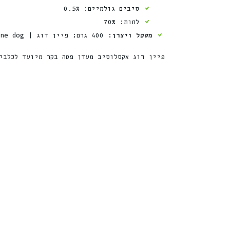
סיבים גולמיים: 0.5%
לחות: 70%
משקל ויצרן:
400 גרם; פיין דוג | Fine dog, תוצרת צ’כיה.
פיין דוג אקסלוסיב מעדן פטה בקר מיועד לכלבי