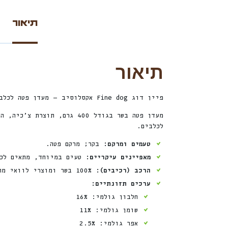
תיאור
תיאור
פיין דוג Fine dog אקסלוסיב — מעדן פטה לכלבים בטעם בקר. מרקם פטה טעים במיוחד, מתאים לכל סוגי הכלבים ואהוב גם על כלבים בררנים.
מעדן פטה בשר בגודל 400 ג
לכלבים.
טעמים ומרקם:
בקר; מרקם פטה.
מאפיינים עיקריים:
טעים במיוחד, מתאים לכל
הרכב (רכיבים):
100% בשר ומוצרי לוואי מהחי (בקר, איברי פנים בקר, בקר). Meat and animal by-products (Beef meat, beef offal, beef).
ערכים תזונתיים:
חלבון גולמי: 16%
שומן גולמי: 11%
אפר גולמי: 2.5%