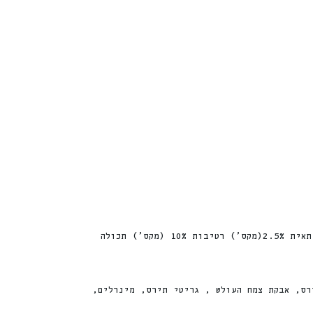
חלבון 34% (מינ׳) סידן 1.3% (מינ׳) שומן 17% (מינ׳) זרחן 1.3% (מינ׳) אפר 7.5% (מקס׳) מלח 0.3% (מקס׳) תאית 2.5%(מקס׳) רטיבות 10% (מקס׳) תכולה
ן החי, קמח גלוטן תירס, אבקת צמח העולש , גריטי תירס, מינרלים,