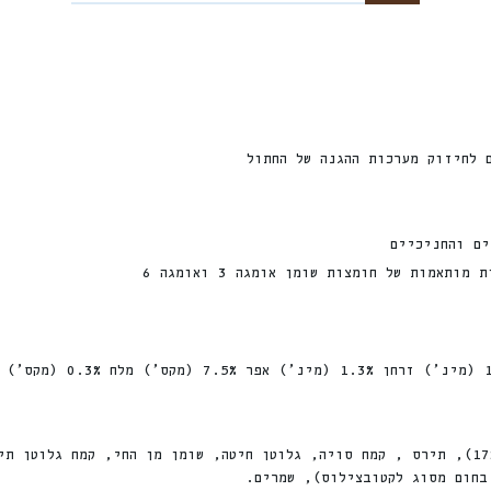
ים והחניכיים
מות של חומצות שומן אומגה 3 ואומגה 6
עוף(17%), חלבוני עוף מיובשים, חיטה מלאה (17%), תירס , קמח סויה, גלוטן חיטה, שומן מ
בחום מסוג לקטובצילוס), שמרים.