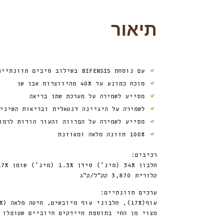
תיאור
עם נוסחת BIFENSIS בשילוב סיבים תזונתיים לחיזוק מערכות ההגנה של החתול
מוכח כמונע עד 40% מהיווצרות אבן שן
מסייע לשמירה על מערכת שתן בריאה
לשמירה על היגיינה דנטאלית ובריאות השיני
מסייע לשמירה על הפרווה והעור הודות לרמות מותא
100% תזונה מלאה ומאוזנת
רכיבים:
קלורית 3,870 קק”ל/ק”ג
ערכים תזונתיים:
מצוי מן החי בתוספת חיידקים חיוביים שטופלו 