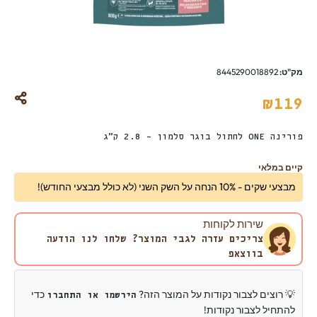
מק"ט:
8445290018892
₪
119
פורינה ONE
לחתול בוגר סלמון – 2.8 ק”ג
קיים במלאי
מבצעי שקים - 10% הנחה על השק השני (לא כולל מבצעי החודש)!
שירות לקוחות
צריכים עזרה לגבי המוצר? שלחו לנו הודעה
בווצאפ
💡 רוצים לצבור נקודות על המוצר הזה?
כדי
הירשמו או התחברו
להתחיל לצבור נקודות!