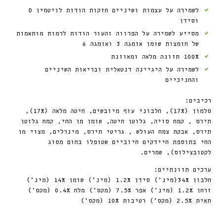
לשמירה על עצמות ושיניים חזקות הודות לויטמין D
וסידן
מסייע לשמירה על הפרווה והעור הודות לרמות מותאמות
של חומצות שומן אומגה 3 ואומגה 6
100% תזונה מלאה ומאוזנת
לשמירה על היגיינה דנטאלית ובריאות השיניים
והחניכיים
רכיבים:
סלמון (17%), חלבוני עוף מיובשים, חיטה מלאה (17%),
תירס , קמח סויה, גלוטן חיטה, שומן מן החי, קמח גלוטן
תירס, אבקת צמח העולש , גריטי תירס, מינרלים, מצוי מן
החי בתוספת חיידקים חיוביים שטופלו בחום מסוג
לקטובצילוס), שמרים.
ערכים תזונתיים:
חלבון 34%(מינ’) סידן 1.2% (מינ’) שומן 14% (מינ’)
זרחן 1.2% (מינ’) אפר 7.5% (מקס’) מלח 0.4% (מקס’)
תאית 2.5% (מקס’) רטיבות 10% (מקס’)