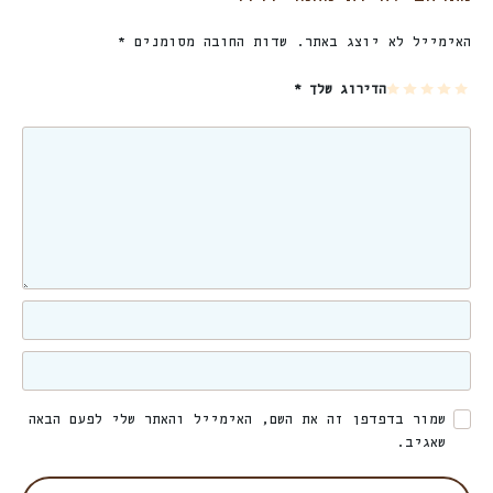
האימייל לא יוצג באתר.
שדות החובה מסומנים
*
5
4
3
2
1
הדירוג שלך
*
מת
מת
מת
מת
מת
וך
וך
וך
וך
וך
5
5
5
5
5
כו
כו
כו
כו
כו
כב
כב
כב
כב
כב
ים
ים
ים
ים
ים
שמור בדפדפן זה את השם, האימייל והאתר שלי לפעם הבאה
שאגיב.