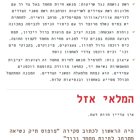
רשת נושמת נגד שריטות: מנשא חיות מחמד בעל צד רך עם
חלונות רשת עמידים לשריטות והרחבות רשת משני הצדדים
לזרימת אוויר/אוורור מקסימלית, מרחב וראייה. לתחתית
יש בסיס נשלף מרופד רך עם כיסוי הניתן לכביסה במכונה
נוחות ואבטחה: מבנה יציב עם מוטות ברזל זיכרון, תפס
רצועה מתכת בפנים כדי למנוע מחיות מחמד לקפוץ החוצה.
כיס רוכסן גדול למזון, צעצועים, פינוקים, בקבוקי מים
וכו’ וכיס רוכסן צדדי לאחסון נוסף
עיצוב נוח: לתרמיל מנשא לחיות מחמד זה רצועות יציבות
המאפשרות נשיאת יד, כתףאו מזוודה בתוספת רוכסנים
עמידים. הוא נפתח מלמעלה ומשני הצדדים. המבנה המתקפל
הכולל מסייע באחסון ובנסיעות קלות.
המלאי אזל
אין עדיין חוות דעת.
היה הראשון לכתוב סקירה “פופוס תיק נשיאה
מתרחב לחיות מחמד ורוד”