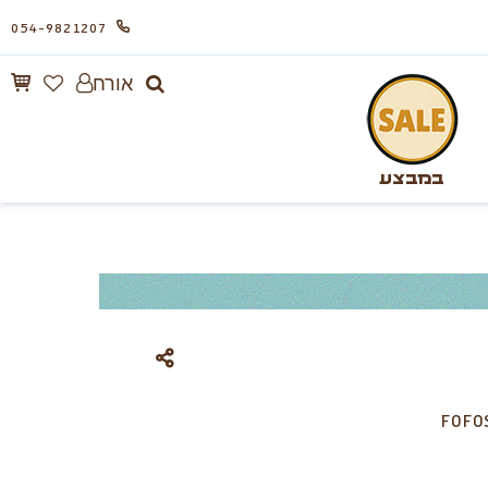
054-9821207
אורח
במבצע