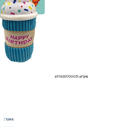
מק"ט:
6976551700031
משקל